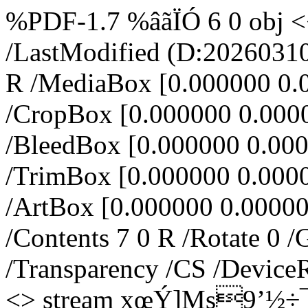
%PDF-1.7 %âãÏÓ 6 0 obj <<
/LastModified (D:20260310
R /MediaBox [0.000000 0.
/CropBox [0.000000 0.000
/BleedBox [0.000000 0.00
/TrimBox [0.000000 0.000
/ArtBox [0.000000 0.0000
/Contents 7 0 R /Rotate 0 
/Transparency /CS /Device
<> stream xœÝ]Ms9’½÷