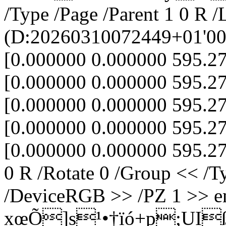
/Type /Page /Parent 1 0 R 
(D:20260310072449+01'00'
[0.000000 0.000000 595.2
[0.000000 0.000000 595.2
[0.000000 0.000000 595.2
[0.000000 0.000000 595.2
[0.000000 0.000000 595.27
0 R /Rotate 0 /Group << /T
/DeviceRGB >> /PZ 1 >> en
xœÕ]s¹•†ïó+p;UIßÝ